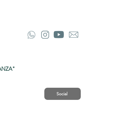
ANZA"
Social