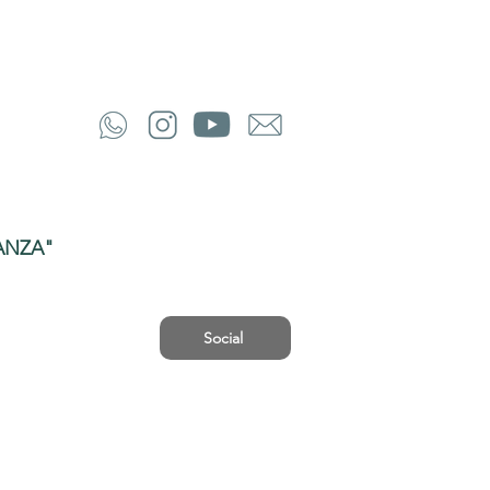
ANZA"
Social