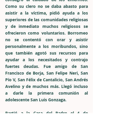
Como su clero no se daba abasto para
asistir a la víctima, pidió ayuda a los
superiores de las comunidades religiosas
y de inmediato muchos religiosos se
ofrecieron como voluntarios. Borromeo
no se contentó con orar y asistir
personalmente a los moribundos, sino
que también agotó sus recursos para
ayudar a los necesitados y contrajo
fuertes deudas. Fue amigo de San
Francisco de Borja, San Felipe Neri, San
Pío V, San Félix de Cantalicio, San Andrés
Avelino y de muchos más. Llegó incluso
a darle la primera comunión al
adolescente San Luis Gonzaga.
Partió a la Casa del Padre el 4 de
Noviembre de 1584, siendo pobre y
diciendo:
"Ya voy, Señor, ya voy".